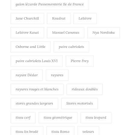
galon lézarde Passementerie Ile de France
Jane Churchill
Kvadrat
Lelièvre
Lelièvre Kasai
Manuel Canovas
Nya Nordiska
Osborne and Little
paire cabriolets
paire cabriolets Louis XVI
Pierre Frey
rayure Dédar
rayures
rayures rouges et blanches
rideaux doublés
stores grandes largeurs
Stores motorisés
tissu cerf
tissu géométrique
tissu leopard
tissu lin brodé
tissu Romo
velours