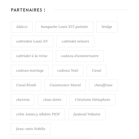
PARTENAIRES :
Aldeco
banquette Louis XVI patinée
bridge
cabriolets Louis XV
cabriolet velours
cabriolet à la reine
cadeau d'anniversaire
cadeau mariage
cadeau Noel
Casal
Casal Rivoli
Casamance Maral
chauffeuse
chevron
clous dorés
Créations Métaphore
crête Annecy Albâtre PIDF
fauteuil Voltaire
faux-unis Nobilis