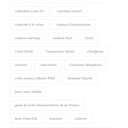
cabriolets Louis XV
cabriolet velours
cabriolet à la reine
cadeau d'anniversaire
cadeau mariage
cadeau Noel
Casal
Casal Rivoli
Casamance Maral
chauffeuse
chevron
clous dorés
Créations Métaphore
crête Annecy Albâtre PIDF
fauteuil Voltaire
faux-unis Nobilis
galon lézarde Passementerie Ile de France
Jane Churchill
Kvadrat
Lelièvre