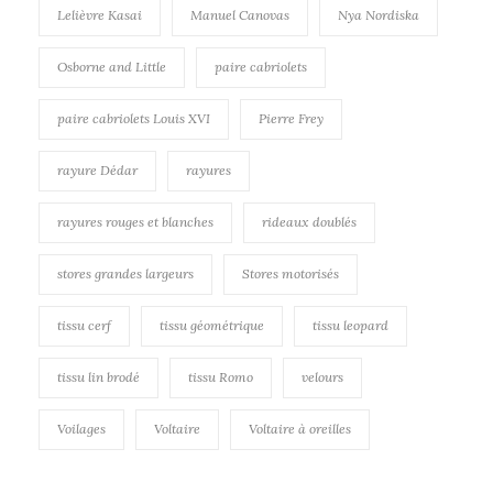
Lelièvre Kasai
Manuel Canovas
Nya Nordiska
Osborne and Little
paire cabriolets
paire cabriolets Louis XVI
Pierre Frey
rayure Dédar
rayures
rayures rouges et blanches
rideaux doublés
stores grandes largeurs
Stores motorisés
tissu cerf
tissu géométrique
tissu leopard
tissu lin brodé
tissu Romo
velours
Voilages
Voltaire
Voltaire à oreilles