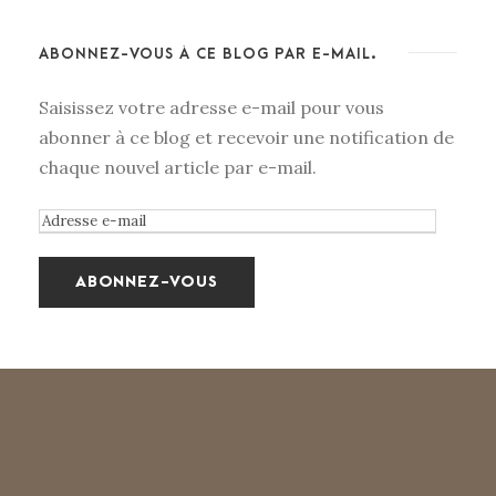
ABONNEZ-VOUS À CE BLOG PAR E-MAIL.
Saisissez votre adresse e-mail pour vous
abonner à ce blog et recevoir une notification de
chaque nouvel article par e-mail.
A
d
r
e
s
s
e
e
-
m