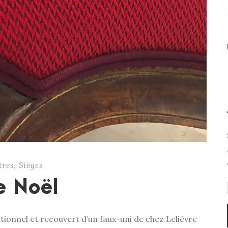
tres
,
Sièges
e Noël
itionnel et recouvert d’un faux-uni de chez Lelièvre