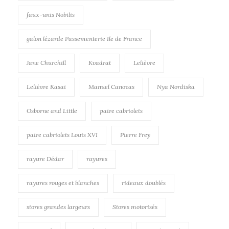
faux-unis Nobilis
galon lézarde Passementerie Ile de France
Jane Churchill
Kvadrat
Lelièvre
Lelièvre Kasai
Manuel Canovas
Nya Nordiska
Osborne and Little
paire cabriolets
paire cabriolets Louis XVI
Pierre Frey
rayure Dédar
rayures
rayures rouges et blanches
rideaux doublés
stores grandes largeurs
Stores motorisés