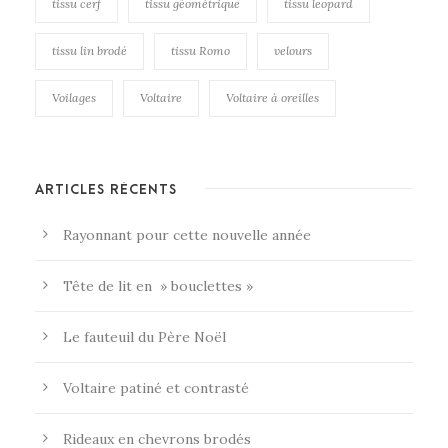
tissu cerf
tissu géométrique
tissu leopard
tissu lin brodé
tissu Romo
velours
Voilages
Voltaire
Voltaire à oreilles
ARTICLES RÉCENTS
Rayonnant pour cette nouvelle année
Tête de lit en » bouclettes »
Le fauteuil du Père Noël
Voltaire patiné et contrasté
Rideaux en chevrons brodés