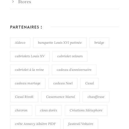
Stores
PARTENAIRES :
Aldeco
banquette Louis XVI patinée
bridge
cabriolets Louis XV
cabriolet velours
cabriolet à la reine
cadeau d'anniversaire
cadeau mariage
cadeau Noel
Casal
Casal Rivoli
Casamance Maral
chauffeuse
chevron
clous dorés
Créations Métaphore
crête Annecy Albâtre PIDF
fauteuil Voltaire