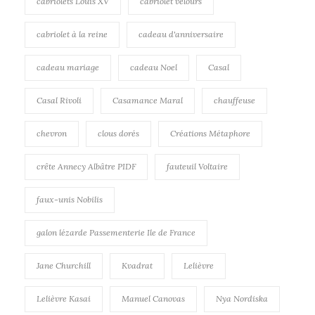
cabriolets Louis XV
cabriolet velours
cabriolet à la reine
cadeau d'anniversaire
cadeau mariage
cadeau Noel
Casal
Casal Rivoli
Casamance Maral
chauffeuse
chevron
clous dorés
Créations Métaphore
crête Annecy Albâtre PIDF
fauteuil Voltaire
faux-unis Nobilis
galon lézarde Passementerie Ile de France
Jane Churchill
Kvadrat
Lelièvre
Lelièvre Kasai
Manuel Canovas
Nya Nordiska