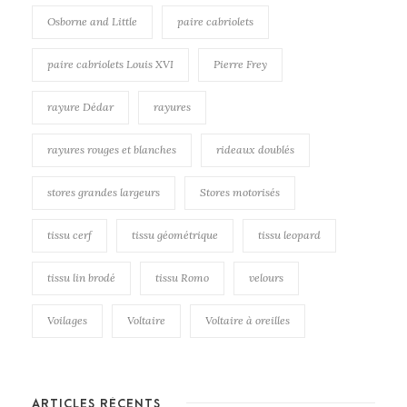
Osborne and Little
paire cabriolets
paire cabriolets Louis XVI
Pierre Frey
rayure Dédar
rayures
rayures rouges et blanches
rideaux doublés
stores grandes largeurs
Stores motorisés
tissu cerf
tissu géométrique
tissu leopard
tissu lin brodé
tissu Romo
velours
Voilages
Voltaire
Voltaire à oreilles
ARTICLES RÉCENTS