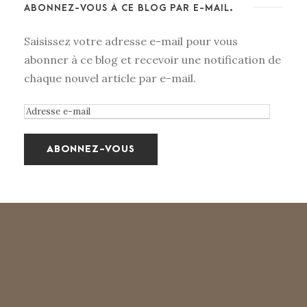
ABONNEZ-VOUS À CE BLOG PAR E-MAIL.
Saisissez votre adresse e-mail pour vous
abonner à ce blog et recevoir une notification de
chaque nouvel article par e-mail.
A
d
r
e
s
s
e
e
-
m
a