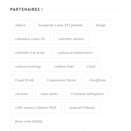
PARTENAIRES :
Aldeco
banquette Louis XVI patinée
bridge
cabriolets Louis XV
cabriolet velours
cabriolet à la reine
cadeau d'anniversaire
cadeau mariage
cadeau Noel
Casal
Casal Rivoli
Casamance Maral
chauffeuse
chevron
clous dorés
Créations Métaphore
crête Annecy Albâtre PIDF
fauteuil Voltaire
faux-unis Nobilis