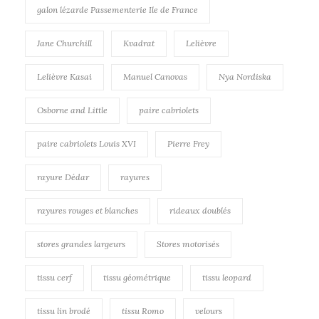
galon lézarde Passementerie Ile de France
Jane Churchill
Kvadrat
Lelièvre
Lelièvre Kasai
Manuel Canovas
Nya Nordiska
Osborne and Little
paire cabriolets
paire cabriolets Louis XVI
Pierre Frey
rayure Dédar
rayures
rayures rouges et blanches
rideaux doublés
stores grandes largeurs
Stores motorisés
tissu cerf
tissu géométrique
tissu leopard
tissu lin brodé
tissu Romo
velours