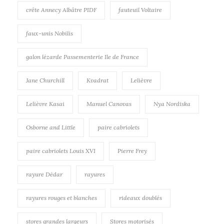
crête Annecy Albâtre PIDF
fauteuil Voltaire
faux-unis Nobilis
galon lézarde Passementerie Ile de France
Jane Churchill
Kvadrat
Lelièvre
Lelièvre Kasai
Manuel Canovas
Nya Nordiska
Osborne and Little
paire cabriolets
paire cabriolets Louis XVI
Pierre Frey
rayure Dédar
rayures
rayures rouges et blanches
rideaux doublés
stores grandes largeurs
Stores motorisés