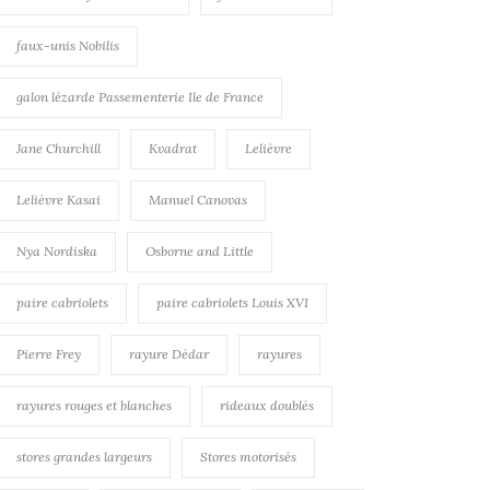
faux-unis Nobilis
galon lézarde Passementerie Ile de France
Jane Churchill
Kvadrat
Lelièvre
Lelièvre Kasai
Manuel Canovas
Nya Nordiska
Osborne and Little
paire cabriolets
paire cabriolets Louis XVI
Pierre Frey
rayure Dédar
rayures
rayures rouges et blanches
rideaux doublés
stores grandes largeurs
Stores motorisés