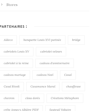
Stores
PARTENAIRES :
Aldeco
banquette Louis XVI patinée
bridge
cabriolets Louis XV
cabriolet velours
cabriolet à la reine
cadeau d'anniversaire
cadeau mariage
cadeau Noel
Casal
Casal Rivoli
Casamance Maral
chauffeuse
chevron
clous dorés
Créations Métaphore
crête Annecy Albâtre PIDF
fauteuil Voltaire