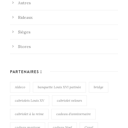
Autres
Rideaux
Sièges
Stores
PARTENAIRES :
Aldeco
banquette Louis XVI patinée
bridge
cabriolets Louis XV
cabriolet velours
cabriolet à la reine
cadeau d'anniversaire
cadeau mariage
cadeau Noel
Casal