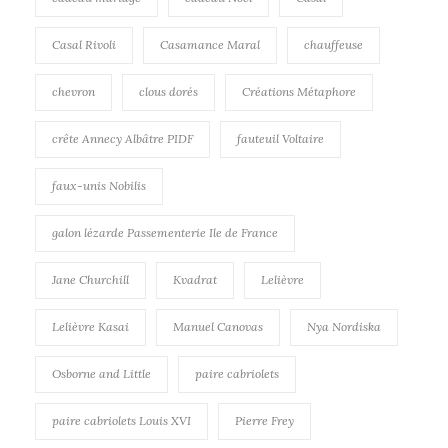
Casal Rivoli
Casamance Maral
chauffeuse
chevron
clous dorés
Créations Métaphore
crête Annecy Albâtre PIDF
fauteuil Voltaire
faux-unis Nobilis
galon lézarde Passementerie Ile de France
Jane Churchill
Kvadrat
Lelièvre
Lelièvre Kasai
Manuel Canovas
Nya Nordiska
Osborne and Little
paire cabriolets
paire cabriolets Louis XVI
Pierre Frey