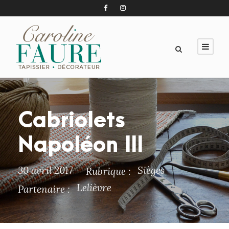
Cabriolets
Napoléon III
30 avril 2017
Sièges
Rubrique :
Lelièvre
Partenaire :