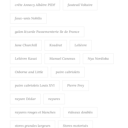
crête Annecy Albâtre PIDF
fauteuil Voltaire
faux-unis Nobilis
galon lézarde Passementerie Ile de France
Jane Churchill
Kvadrat
Lelièvre
Lelièvre Kasai
Manuel Canovas
Nya Nordiska
Osborne and Little
paire cabriolets
paire cabriolets Louis XVI
Pierre Frey
rayure Dédar
rayures
rayures rouges et blanches
rideaux doublés
stores grandes largeurs
Stores motorisés