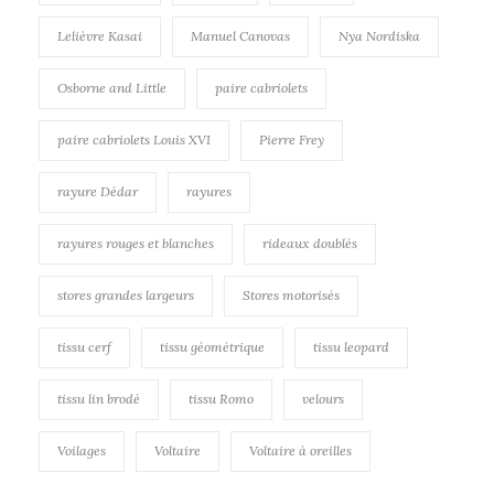
Lelièvre Kasai
Manuel Canovas
Nya Nordiska
Osborne and Little
paire cabriolets
paire cabriolets Louis XVI
Pierre Frey
rayure Dédar
rayures
rayures rouges et blanches
rideaux doublés
stores grandes largeurs
Stores motorisés
tissu cerf
tissu géométrique
tissu leopard
tissu lin brodé
tissu Romo
velours
Voilages
Voltaire
Voltaire à oreilles