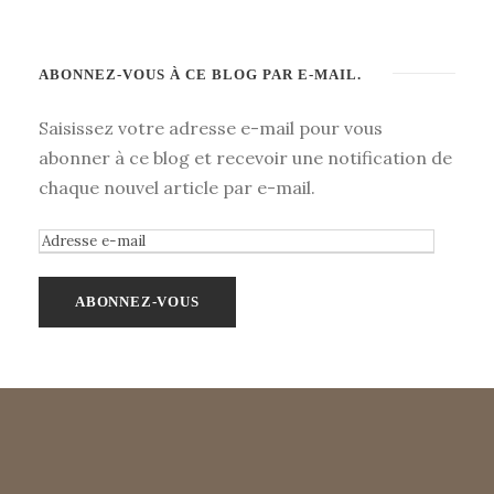
ABONNEZ-VOUS À CE BLOG PAR E-MAIL.
Saisissez votre adresse e-mail pour vous
abonner à ce blog et recevoir une notification de
chaque nouvel article par e-mail.
A
d
r
e
s
s
e
e
-