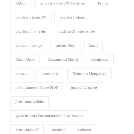
Aldeco
banquette Louis XVI patinée
bridge
cabriolets Louis XV
cabriolet velours
cabriolet à la reine
cadeau d'anniversaire
cadeau mariage
cadeau Noel
Casal
Casal Rivoli
Casamance Maral
chauffeuse
chevron
clous dorés
Créations Métaphore
crête Annecy Albâtre PIDF
fauteuil Voltaire
faux-unis Nobilis
galon lézarde Passementerie Ile de France
Jane Churchill
Kvadrat
Lelièvre