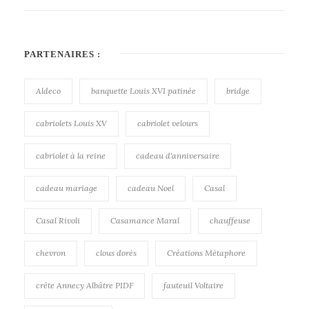
PARTENAIRES :
Aldeco
banquette Louis XVI patinée
bridge
cabriolets Louis XV
cabriolet velours
cabriolet à la reine
cadeau d'anniversaire
cadeau mariage
cadeau Noel
Casal
Casal Rivoli
Casamance Maral
chauffeuse
chevron
clous dorés
Créations Métaphore
crête Annecy Albâtre PIDF
fauteuil Voltaire