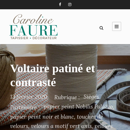
Voltaire patiné et
contrasté
13 février 2020
Sièges
Rubrique :
papier peint Nobilis Palazzo
,
Partenaire :
papier peint noir et blanc
,
touches de
velours
,
velours a motif vert anis
,
velours