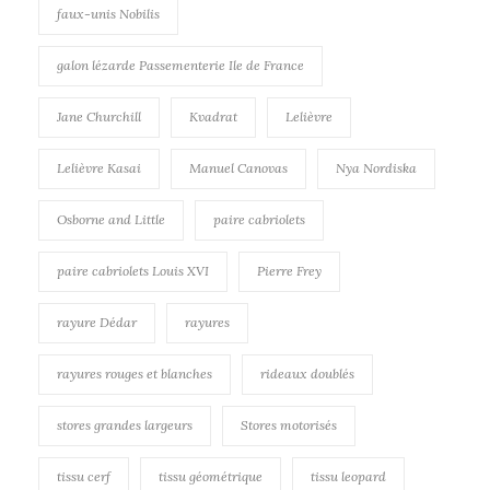
faux-unis Nobilis
galon lézarde Passementerie Ile de France
Jane Churchill
Kvadrat
Lelièvre
Lelièvre Kasai
Manuel Canovas
Nya Nordiska
Osborne and Little
paire cabriolets
paire cabriolets Louis XVI
Pierre Frey
rayure Dédar
rayures
rayures rouges et blanches
rideaux doublés
stores grandes largeurs
Stores motorisés
tissu cerf
tissu géométrique
tissu leopard