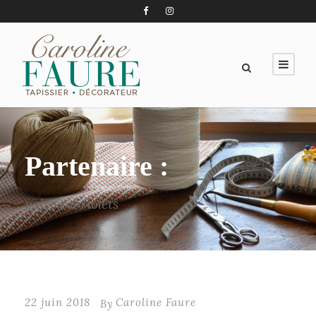
Partenaire :
paire cabriolets
22 juin 2018
Caroline Faure
By