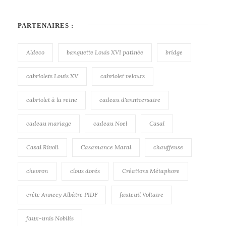
PARTENAIRES :
Aldeco
banquette Louis XVI patinée
bridge
cabriolets Louis XV
cabriolet velours
cabriolet à la reine
cadeau d'anniversaire
cadeau mariage
cadeau Noel
Casal
Casal Rivoli
Casamance Maral
chauffeuse
chevron
clous dorés
Créations Métaphore
crête Annecy Albâtre PIDF
fauteuil Voltaire
faux-unis Nobilis