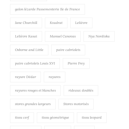
galon lézarde Passementerie Ile de France
Jane Churchill
Kvadrat
Lelièvre
Lelièvre Kasai
Manuel Canovas
Nya Nordiska
Osborne and Little
paire cabriolets
paire cabriolets Louis XVI
Pierre Frey
rayure Dédar
rayures
rayures rouges et blanches
rideaux doublés
stores grandes largeurs
Stores motorisés
tissu cerf
tissu géométrique
tissu leopard