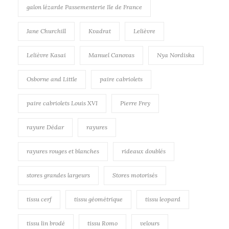
galon lézarde Passementerie Ile de France
Jane Churchill
Kvadrat
Lelièvre
Lelièvre Kasai
Manuel Canovas
Nya Nordiska
Osborne and Little
paire cabriolets
paire cabriolets Louis XVI
Pierre Frey
rayure Dédar
rayures
rayures rouges et blanches
rideaux doublés
stores grandes largeurs
Stores motorisés
tissu cerf
tissu géométrique
tissu leopard
tissu lin brodé
tissu Romo
velours