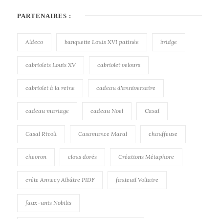
PARTENAIRES :
Aldeco
banquette Louis XVI patinée
bridge
cabriolets Louis XV
cabriolet velours
cabriolet à la reine
cadeau d'anniversaire
cadeau mariage
cadeau Noel
Casal
Casal Rivoli
Casamance Maral
chauffeuse
chevron
clous dorés
Créations Métaphore
crête Annecy Albâtre PIDF
fauteuil Voltaire
faux-unis Nobilis