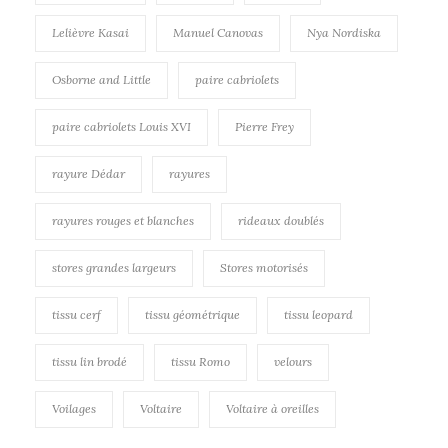
Lelièvre Kasai
Manuel Canovas
Nya Nordiska
Osborne and Little
paire cabriolets
paire cabriolets Louis XVI
Pierre Frey
rayure Dédar
rayures
rayures rouges et blanches
rideaux doublés
stores grandes largeurs
Stores motorisés
tissu cerf
tissu géométrique
tissu leopard
tissu lin brodé
tissu Romo
velours
Voilages
Voltaire
Voltaire à oreilles