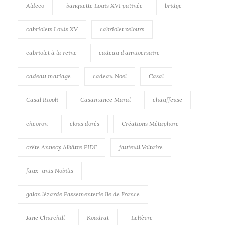
Aldeco
banquette Louis XVI patinée
bridge
cabriolets Louis XV
cabriolet velours
cabriolet à la reine
cadeau d'anniversaire
cadeau mariage
cadeau Noel
Casal
Casal Rivoli
Casamance Maral
chauffeuse
chevron
clous dorés
Créations Métaphore
crête Annecy Albâtre PIDF
fauteuil Voltaire
faux-unis Nobilis
galon lézarde Passementerie Ile de France
Jane Churchill
Kvadrat
Lelièvre