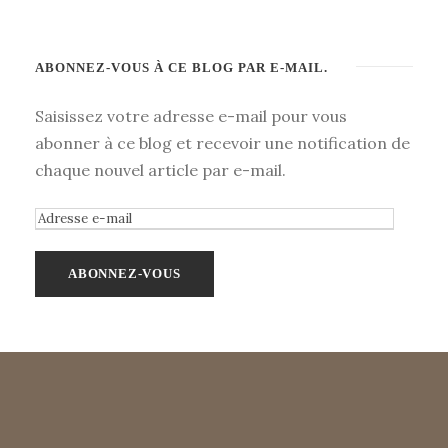
ABONNEZ-VOUS À CE BLOG PAR E-MAIL.
Saisissez votre adresse e-mail pour vous
abonner à ce blog et recevoir une notification de
chaque nouvel article par e-mail.
A
d
r
e
s
s
e
e
-