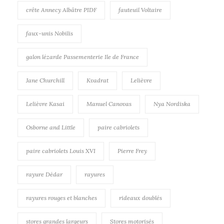
crête Annecy Albâtre PIDF
fauteuil Voltaire
faux-unis Nobilis
galon lézarde Passementerie Ile de France
Jane Churchill
Kvadrat
Lelièvre
Lelièvre Kasai
Manuel Canovas
Nya Nordiska
Osborne and Little
paire cabriolets
paire cabriolets Louis XVI
Pierre Frey
rayure Dédar
rayures
rayures rouges et blanches
rideaux doublés
stores grandes largeurs
Stores motorisés