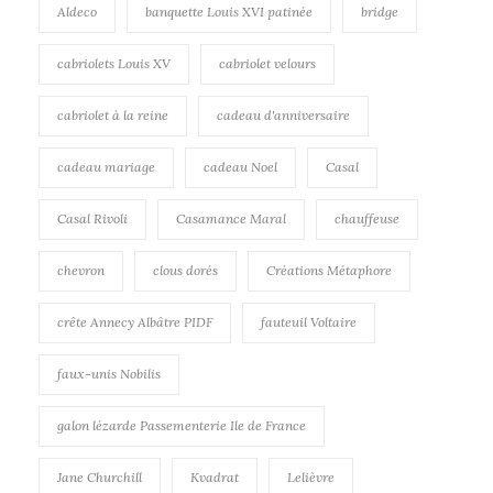
Aldeco
banquette Louis XVI patinée
bridge
cabriolets Louis XV
cabriolet velours
cabriolet à la reine
cadeau d'anniversaire
cadeau mariage
cadeau Noel
Casal
Casal Rivoli
Casamance Maral
chauffeuse
chevron
clous dorés
Créations Métaphore
crête Annecy Albâtre PIDF
fauteuil Voltaire
faux-unis Nobilis
galon lézarde Passementerie Ile de France
Jane Churchill
Kvadrat
Lelièvre