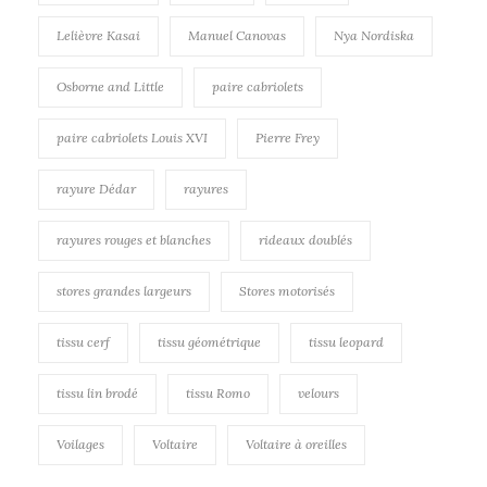
Lelièvre Kasai
Manuel Canovas
Nya Nordiska
Osborne and Little
paire cabriolets
paire cabriolets Louis XVI
Pierre Frey
rayure Dédar
rayures
rayures rouges et blanches
rideaux doublés
stores grandes largeurs
Stores motorisés
tissu cerf
tissu géométrique
tissu leopard
tissu lin brodé
tissu Romo
velours
Voilages
Voltaire
Voltaire à oreilles