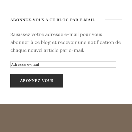
ABONNEZ-VOUS À CE BLOG PAR E-MAIL.
Saisissez votre adresse e-mail pour vous
abonner à ce blog et recevoir une notification de
chaque nouvel article par e-mail.
A
d
r
e
s
s
e
e
-