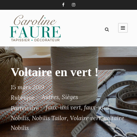
Voltaire en vert !
15 mars 2019
Autres
,
Sièges
Rubrique :
faux-uni vert
,
faux-unis
Partenaire :
Nobilis
,
Nobilis Tailor
,
Volaire vert
,
voltaire
Nobilis