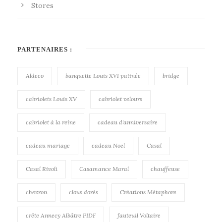
Stores
PARTENAIRES :
Aldeco
banquette Louis XVI patinée
bridge
cabriolets Louis XV
cabriolet velours
cabriolet à la reine
cadeau d'anniversaire
cadeau mariage
cadeau Noel
Casal
Casal Rivoli
Casamance Maral
chauffeuse
chevron
clous dorés
Créations Métaphore
crête Annecy Albâtre PIDF
fauteuil Voltaire