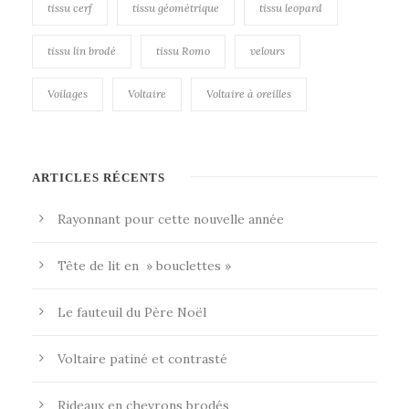
tissu cerf
tissu géométrique
tissu leopard
tissu lin brodé
tissu Romo
velours
Voilages
Voltaire
Voltaire à oreilles
ARTICLES RÉCENTS
Rayonnant pour cette nouvelle année
Tête de lit en » bouclettes »
Le fauteuil du Père Noël
Voltaire patiné et contrasté
Rideaux en chevrons brodés