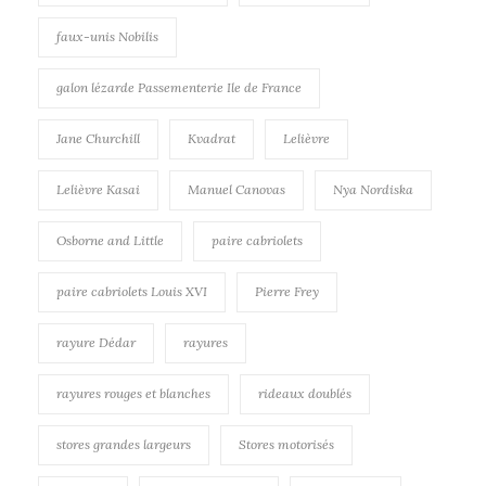
faux-unis Nobilis
galon lézarde Passementerie Ile de France
Jane Churchill
Kvadrat
Lelièvre
Lelièvre Kasai
Manuel Canovas
Nya Nordiska
Osborne and Little
paire cabriolets
paire cabriolets Louis XVI
Pierre Frey
rayure Dédar
rayures
rayures rouges et blanches
rideaux doublés
stores grandes largeurs
Stores motorisés