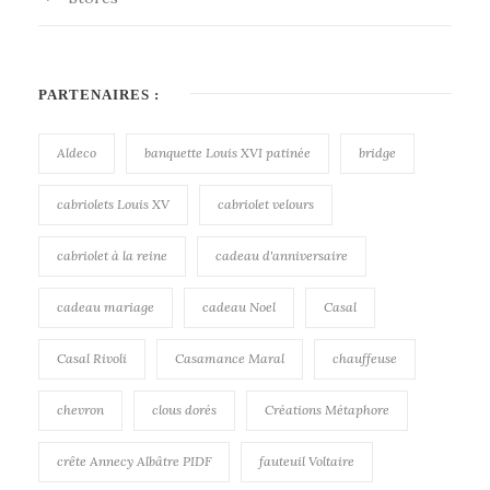
PARTENAIRES :
Aldeco
banquette Louis XVI patinée
bridge
cabriolets Louis XV
cabriolet velours
cabriolet à la reine
cadeau d'anniversaire
cadeau mariage
cadeau Noel
Casal
Casal Rivoli
Casamance Maral
chauffeuse
chevron
clous dorés
Créations Métaphore
crête Annecy Albâtre PIDF
fauteuil Voltaire