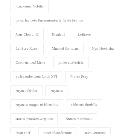
faux-unis Nobilis
galon lézarde Passementerie Ile de France
Jane Churchill
Kvadrat
Lelièvre
Lelièvre Kasai
Manuel Canovas
Nya Nordiska
Osborne and Little
paire cabriolets
paire cabriolets Louis XVI
Pierre Frey
rayure Dédar
rayures
rayures rouges et blanches
rideaux doublés
stores grandes largeurs
Stores motorisés
tissu cerf
tissu géométrique
tissu leopard