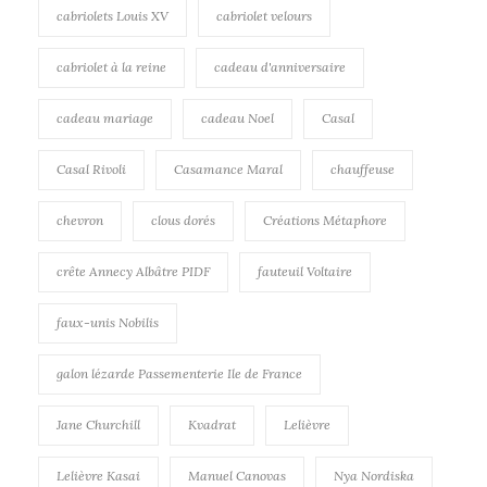
cabriolets Louis XV
cabriolet velours
cabriolet à la reine
cadeau d'anniversaire
cadeau mariage
cadeau Noel
Casal
Casal Rivoli
Casamance Maral
chauffeuse
chevron
clous dorés
Créations Métaphore
crête Annecy Albâtre PIDF
fauteuil Voltaire
faux-unis Nobilis
galon lézarde Passementerie Ile de France
Jane Churchill
Kvadrat
Lelièvre
Lelièvre Kasai
Manuel Canovas
Nya Nordiska