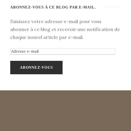
ABONNEZ-VOUS À CE BLOG PAR E-MAIL.
Saisissez votre adresse e-mail pour vous
abonner à ce blog et recevoir une notification de
chaque nouvel article par e-mail.
A
d
r
e
s
s
e
e
-
m
a