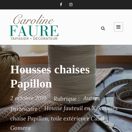
Housses chaises
Papillon
2 octobre 2019
Autres
Rubrique :
Housse fauteuil en X
,
housses
Partenaire :
chaise Papillon
,
toile extérieure Casal
Gomera